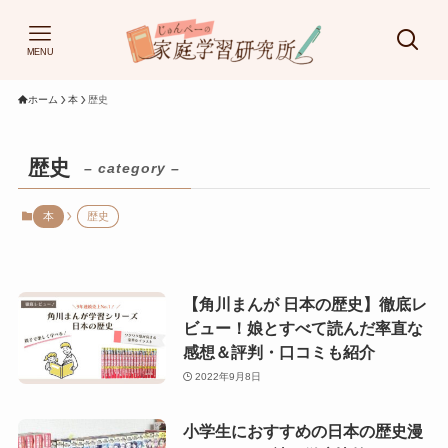
MENU
ホーム
本
歴史
歴史
– category –
本
歴史
【角川まんが 日本の歴史】徹底レ
ビュー！娘とすべて読んだ率直な
感想＆評判・口コミも紹介
2022年9月8日
小学生におすすめの日本の歴史漫