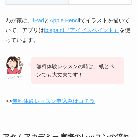
わが家は、
iPad
と
Apple Penci
lでイラストを描いて
いて、アプリは
ibispaint（
アイビスペイント）
を使
っています。
無料体験レッスンの時は、紙とペ
ンでも大丈夫です！
じゅんぺー
>>
無料体験レッスン申込みはコチラ
アタムアカデミー
実際のレッスンの
流れ