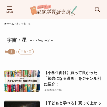
MENU
ホーム
本
宇宙・星
宇宙・星
– category –
本
宇宙・星
【小学生向け】買って良かった
「勉強になる漫画」をジャンル別
に紹介！
2025年7月9日
【子どもと学べる】買ってよかっ