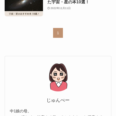
た宇宙・星の本10選！
2022年11月11日
1
じゅんぺー
中1娘の母。